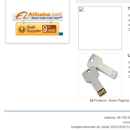
P
I
K
D
U
P
I
K
D
18
Products
Home
PageUp
telefono: 86 755
corr
hongtai industrial Ltd :emoji: 2013-201