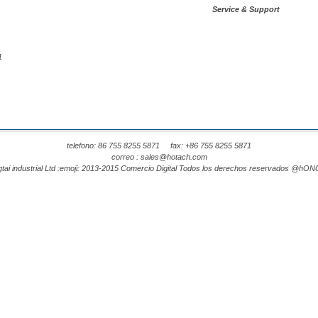
Service & Support
1
telefono: 86 755 8255 5871 fax: +86 755 8255 5871
correo :
sales@hotach.com
tai industrial Ltd :emoji: 2013-2015 Comercio Digital Todos los derechos reservados @hO