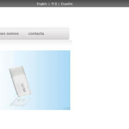
English
|
中文
|
Español
nes somos
contacta