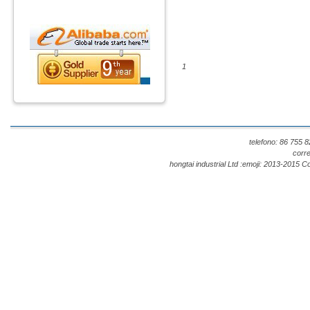
1
telefono: 86 755
corr
hongtai industrial Ltd :emoji: 2013-201