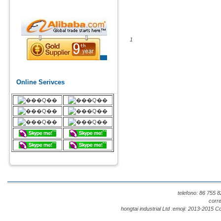
1
Online Serivces
telefono: 86 755
corr
hongtai industrial Ltd :emoji: 2013-201